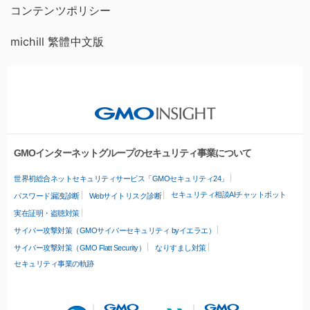
コンテンツポリシー
michill 繁體中文版
GMOインターネットグループのセキュリティ事業について
世界初総合ネットセキュリティサービス「GMOセキュリティ24」
セキュリティ相談AIチャットボット
パスワード漏洩診断
Webサイトリスク診断
実在証明・盗聴対策
サイバー攻撃対策（GMOサイバーセキュリティ byイエラエ）
サイバー攻撃対策（GMO Flatt Security）
なりすまし対策
セキュリティ事業の軌跡