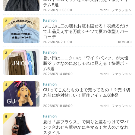
テム5選
2026/07/11 08:00
michill ファッション
ぷにぷに二の腕もお腹も隠せる！羽織るだけ
で上品見えする万能シャツで夏の体型カバー
コーデ
2026/07/02 11:00
KOMUGI
暑い日はユニクロの「ワイドパンツ」が大優
勝♡ラクなのにおしゃれに見える！快適ボト
ム5選
2026/07/14 08:00
michill ファッション
GUってこんなものまで売ってるの！？売り切
れ前に絶対欲しい！新作アイテム6連発
2026/07/19 08:00
michill ファッション
夏は「黒ブラウス」で周りと差をつけて♡パ
ンツ合わせも華やかにキマる！大人のこなれ
スタイル