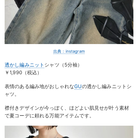
出典：instagram
透かし編み
ニット
シャツ（5分袖）
￥1,990（税込）
表情のある編み地がおしゃれな
GU
の透かし編みニットシ
ャツ。
襟付きデザインが今っぽく、ほどよい肌見せが叶う素材
で夏コーデに頼れる万能アイテムです。