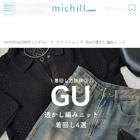
アプリでmichillが
無料ダウンロード
もっと便利に
michill byGMO（ミチル）
ファッション
GUの透かし編みニット