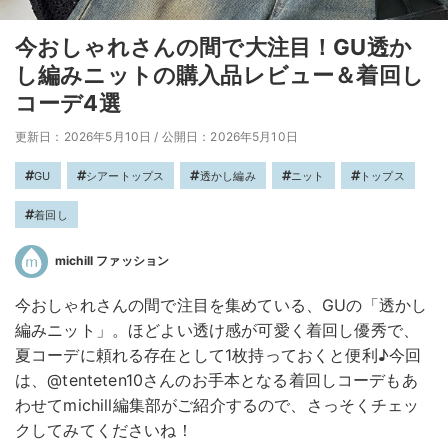
今おしゃれさんの間で大注目！GU透か
し編みニットの購入品レビュー＆着回し
コーデ4選
更新日：2026年5月10日
/
公開日：2026年5月10日
GU
シアートップス
透かし編み
ニット
トップス
着回し
michill ファッション
今おしゃれさんの間で注目を集めている、GUの「透かし
編みニット」。ほどよい透け感が可愛く着回し優秀で、
夏コーデに頼れる存在として1枚持っておくと便利♪今回
は、@tenteten10さんのお手本となる着回しコーデもあ
わせてmichill編集部がご紹介するので、さっそくチェッ
クしてみてくださいね！