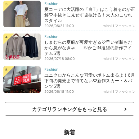
夏コーデに大活躍の「白T」はこう着るのが正
解♡手抜きに見せず垢抜ける！大人のこなれ
スタイル
2026/06/21 11:00
michill ファッション
しまむらの夏服が可愛すぎる♡早い者勝ちだ
から急がなきゃ…！即かごIN推奨の新作アイ
テム5選
2026/07/16 08:00
michill ファッション
ユニクロからこんな可愛いボトム出るよ！6月
下旬の発売まで待てない♡新作スカート＆パ
ンツ5選
2026/06/18 11:00
michill ファッション
カテゴリランキングをもっと見る
新着