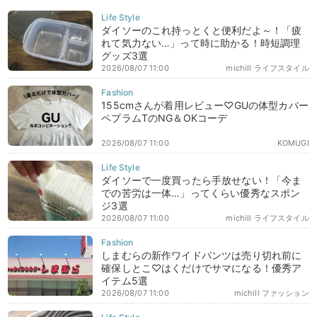
ダイソーのこれ持っとくと便利だよ～！「疲
れて気力ない…」って時に助かる！時短調理
グッズ3選
2026/08/07 11:00
michill ライフスタイル
155cmさんが着用レビュー♡GUの体型カバー
ペプラムTのNG＆OKコーデ
2026/08/07 11:00
KOMUGI
ダイソーで一度買ったら手放せない！「今ま
での苦労は一体…」ってくらい優秀なスポン
ジ3選
2026/08/07 11:00
michill ライフスタイル
しまむらの新作ワイドパンツは売り切れ前に
確保しとこ♡はくだけでサマになる！優秀ア
イテム5選
2026/08/07 11:00
michill ファッション