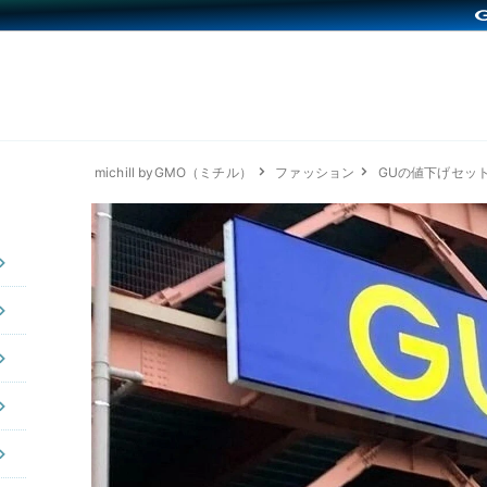
michill byGMO（ミチル）
ファッション
GUの値下げセッ