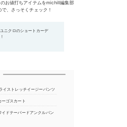
値打ちアイテムをmichill編集部
ので、さっそくチェック！
♡ユニクロのショートカーデ
る！
ドライストレッチイージーパンツ
カーゴスカート
ワイドテーパードアンクルパン