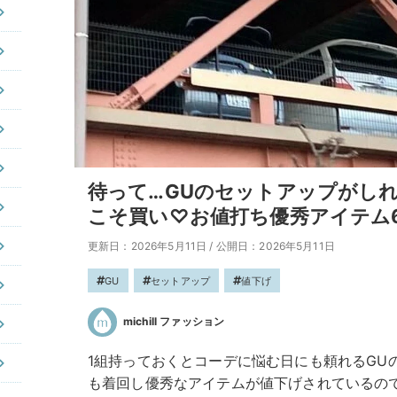
待って…GUのセットアップがし
こそ買い♡お値打ち優秀アイテム
更新日：2026年5月11日
/
公開日：2026年5月11日
GU
セットアップ
値下げ
michill ファッション
1組持っておくとコーデに悩む日にも頼れるGU
も着回し優秀なアイテムが値下げされているの