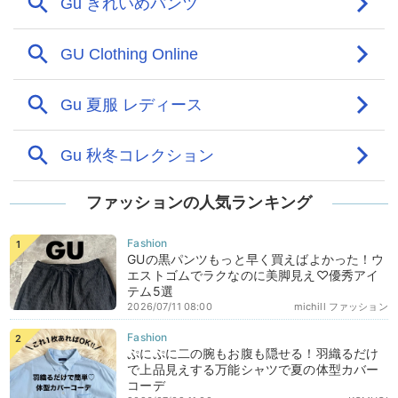
ファッションの人気ランキング
GUの黒パンツもっと早く買えばよかった！ウ
エストゴムでラクなのに美脚見え♡優秀アイ
テム5選
2026/07/11 08:00
michill ファッション
ぷにぷに二の腕もお腹も隠せる！羽織るだけ
で上品見えする万能シャツで夏の体型カバー
コーデ