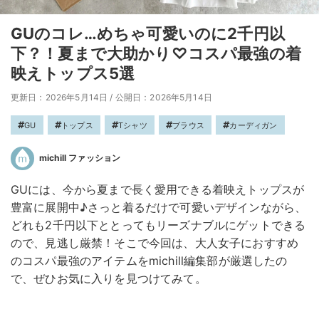
GUのコレ…めちゃ可愛いのに2千円以
下？！夏まで大助かり♡コスパ最強の着
映えトップス5選
更新日：2026年5月14日
/
公開日：2026年5月14日
GU
トップス
Tシャツ
ブラウス
カーディガン
michill ファッション
GUには、今から夏まで長く愛用できる着映えトップスが
豊富に展開中♪さっと着るだけで可愛いデザインながら、
どれも2千円以下ととってもリーズナブルにゲットできる
ので、見逃し厳禁！そこで今回は、大人女子におすすめ
のコスパ最強のアイテムをmichill編集部が厳選したの
で、ぜひお気に入りを見つけてみて。