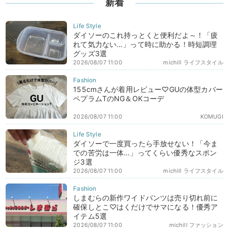
新着
ダイソーのこれ持っとくと便利だよ～！「疲
れて気力ない…」って時に助かる！時短調理
グッズ3選
2026/08/07 11:00
michill ライフスタイル
155cmさんが着用レビュー♡GUの体型カバー
ペプラムTのNG＆OKコーデ
2026/08/07 11:00
KOMUGI
ダイソーで一度買ったら手放せない！「今ま
での苦労は一体…」ってくらい優秀なスポン
ジ3選
2026/08/07 11:00
michill ライフスタイル
しまむらの新作ワイドパンツは売り切れ前に
確保しとこ♡はくだけでサマになる！優秀ア
イテム5選
2026/08/07 11:00
michill ファッション