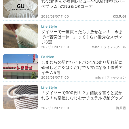
155cmさんが着用レビュー♡GUの体型カバー
ペプラムTのNG＆OKコーデ
2026/08/07 11:00
KOMUGI
ダイソーで一度買ったら手放せない！「今ま
での苦労は一体…」ってくらい優秀なスポン
ジ3選
2026/08/07 11:00
michill ライフスタイル
しまむらの新作ワイドパンツは売り切れ前に
確保しとこ♡はくだけでサマになる！優秀ア
イテム5選
2026/08/07 11:00
michill ファッション
「ダイソーで300円！？」値段を言うと驚か
れる！お部屋になじむナチュラル収納グッズ
2026/08/07 11:00
海原藍