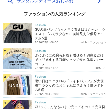
ファッションの人気ランキング
GUの黒パンツもっと早く買えばよかった！ウ
エストゴムでラクなのに美脚見え♡優秀アイ
テム5選
2026/07/11 08:00
michill ファッション
ぷにぷに二の腕もお腹も隠せる！羽織るだけ
で上品見えする万能シャツで夏の体型カバー
コーデ
2026/07/02 11:00
KOMUGI
暑い日はユニクロの「ワイドパンツ」が大優
勝♡ラクなのにおしゃれに見える！快適ボト
ム5選
2026/07/14 08:00
michill ファッション
GUってこんなものまで売ってるの！？売り切