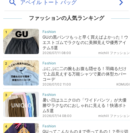
ファッションの人気ランキング
GUの黒パンツもっと早く買えばよかった！ウ
エストゴムでラクなのに美脚見え♡優秀アイ
テム5選
2026/07/11 08:00
michill ファッション
ぷにぷに二の腕もお腹も隠せる！羽織るだけ
で上品見えする万能シャツで夏の体型カバー
コーデ
2026/07/02 11:00
KOMUGI
暑い日はユニクロの「ワイドパンツ」が大優
勝♡ラクなのにおしゃれに見える！快適ボト
ム5選
2026/07/14 08:00
michill ファッション
GUってこんなものまで売ってるの！？売り切