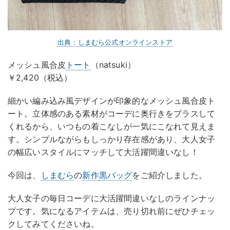
出典：しまむら公式オンラインストア
メッシュ風合皮
トート
（natsuki）
￥2,420（税込）
細かい編み込み風デザインが印象的なメッシュ風合皮ト
ート。立体感のある素材がコーデに奥行きをプラスして
くれるから、いつもの着こなしが一気にこなれて見えま
す。シンプルながらもしっかり存在感があり、大人女子
の幅広いスタイルにマッチして大活躍間違いなし！
今回は、
しまむら
の
新作
黒バッグ
をご紹介しました。
大人女子の毎日コーデに大活躍間違いなしのラインナッ
プです。気になるアイテムは、売り切れ前にぜひチェッ
クしてみてくださいね。