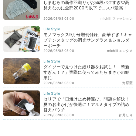
しまむらの新作羽織りがお値段バグすぎ♡高
見えなのに全部2000円以下でコスパ最高！
2026/08/08 08:00
michill ファッション
モノマックス9月号増刊付録、豪華すぎ！キャ
プテンスタッグの調光サングラス＆ショルダ
ーポーチ
2026/08/08 08:00
michill エンタメ
ダイソーで見つけた絞り器をお試し！「斬新
すぎん！？」実際に使ってみたらまさかの結
果に…
2026/08/08 08:00
海原藍
セリアで「日焼け止め持運び」問題を解決！
夏のお出かけが快適に！アルミタイプの詰め
替えパウチ
2026/08/08 08:00
如月せり