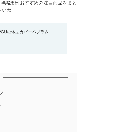
ill編集部おすすめの注目商品をまと
さいね。
♡GUの体型カバーペプラム
ツ
ツ