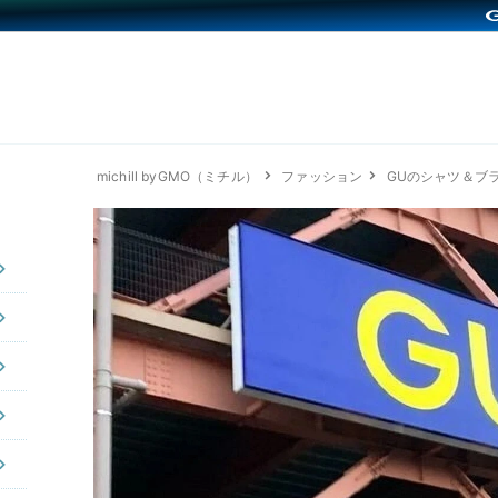
michill byGMO（ミチル）
ファッション
GUのシャツ＆ブ