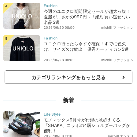
今週のユニクロ期間限定セールが超太っ腹！
夏服がまさかの990円～！絶対買い逃せない
名品5選
2026/06/20 08:00
michill ファッション
ユニクロ行ったら今すぐ確保！すでに色欠
け、サイズ欠け続出！優秀カーディガン5選
2026/06/28 08:00
michill ファッション
カテゴリランキングをもっと見る
新着
モノマックス9月号が付録の域超えてる…！
「SHAKA」コラボの4層ショルダーバッグが
便利！
2026/08/08 11:00
michill エンタメ