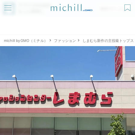
アプリでmichillが
無料ダウンロード
もっと便利に
michill byGMO（ミチル）
ファッション
しまむら新作の主役級トップス