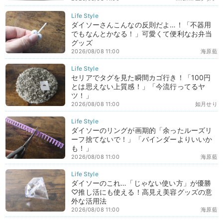
ダイソーさんこんなの反則だよ…！「不器用
でもなんとかなる！」可愛くて便利なお弁当
グッズ
2026/08/08 11:00
海原藍
セリアでタグを見た瞬間カゴ行き！「100円
とは思えない上質感！」「今流行ってるヤ
ツ！」
2026/08/08 11:00
如月せり
ダイソーのリングが画期的「余ったルーズリ
ーフ捨てないで！」「バインダーよりいいか
も！」
2026/08/08 11:00
海原藍
ダイソーのこれ…「じゃない使い方」が優勝
♡推し活にも使える！高見え美容グッズの意
外な活用法
2026/08/08 11:00
海原藍