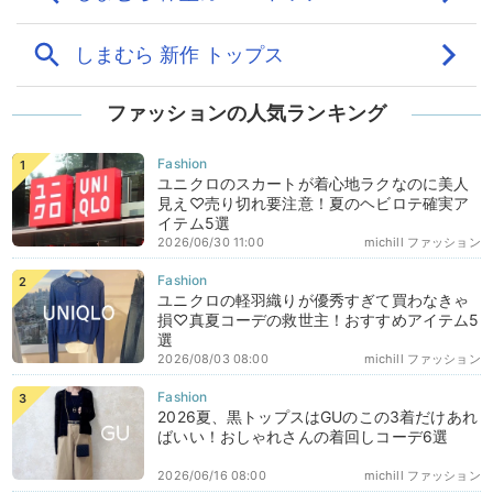
ファッションの人気ランキング
ユニクロのスカートが着心地ラクなのに美人
見え♡売り切れ要注意！夏のヘビロテ確実ア
イテム5選
2026/06/30 11:00
michill ファッション
ユニクロの軽羽織りが優秀すぎて買わなきゃ
損♡真夏コーデの救世主！おすすめアイテム5
選
2026/08/03 08:00
michill ファッション
2026夏、黒トップスはGUのこの3着だけあれ
ばいい！おしゃれさんの着回しコーデ6選
2026/06/16 08:00
michill ファッション