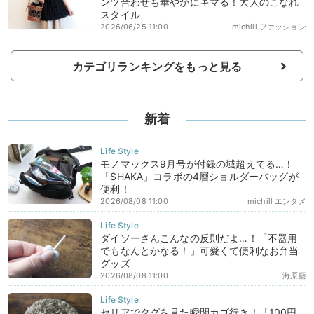
ンツ合わせも華やかにキマる！大人のこなれ
スタイル
2026/06/25 11:00
michill ファッション
カテゴリランキングをもっと見る
新着
モノマックス9月号が付録の域超えてる…！
「SHAKA」コラボの4層ショルダーバッグが
便利！
2026/08/08 11:00
michill エンタメ
ダイソーさんこんなの反則だよ…！「不器用
でもなんとかなる！」可愛くて便利なお弁当
グッズ
2026/08/08 11:00
海原藍
セリアでタグを見た瞬間カゴ行き！「100円