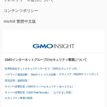
コンテンツポリシー
michill 繁體中文版
GMOインターネットグループのセキュリティ事業について
世界初総合ネットセキュリティサービス「GMOセキュリティ24」
セキュリティ相談AIチャットボット
パスワード漏洩診断
Webサイトリスク診断
実在証明・盗聴対策
サイバー攻撃対策（GMOサイバーセキュリティ byイエラエ）
サイバー攻撃対策（GMO Flatt Security）
なりすまし対策
セキュリティ事業の軌跡