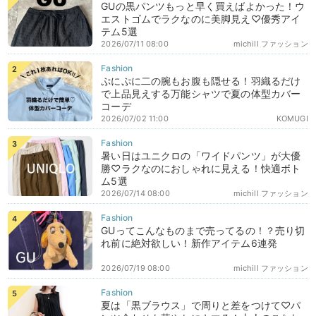
GUの黒パンツもっと早く買えばよかった！ウ
エストゴムでラクなのに美脚見え♡優秀アイ
テム5選
2026/07/11 08:00
michill ファッション
ぷにぷに二の腕もお腹も隠せる！羽織るだけ
で上品見えする万能シャツで夏の体型カバー
コーデ
2026/07/02 11:00
KOMUGI
暑い日はユニクロの「ワイドパンツ」が大優
勝♡ラクなのにおしゃれに見える！快適ボト
ム5選
2026/07/14 08:00
michill ファッション
GUってこんなものまで売ってるの！？売り切
れ前に絶対欲しい！新作アイテム6連発
2026/07/19 08:00
michill ファッション
夏は「黒ブラウス」で周りと差をつけて♡パ