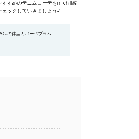
すめのデニムコーデをmichill編
チェックしていきましょう♪
♡GUの体型カバーペプラム