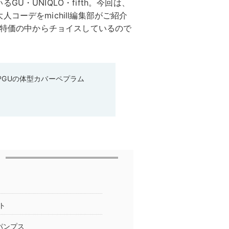
U・UNIQLO・fifth。今回は、
コーデをmichill編集部がご紹介
大特価の中からチョイスしているので
♡GUの体型カバーペプラム
ト
パンプス