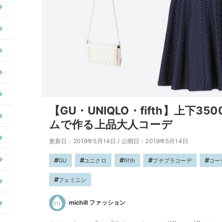
【GU・UNIQLO・fifth】上下
ムで作る上品大人コーデ
更新日：2019年5月14日
/
公開日：2019年5月14日
GU
ユニクロ
fifth
プチプラコーデ
コー
フェミニン
michill ファッション