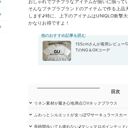
おしゃれでプチプラなアイテムが揃いに揃っているG
そんなプチプラブランドのアイテムで作る上品大人
します♪特に、上下のアイテムはUNIQLO衝撃
かなりお得ですよ！
他のおすすめ記事を読む
155cmさんが着用レビュー
TのNG＆OKコーデ
目次
リネン素材が履き心地満点◎Vネックブラウス
ふわっとシルエットが女っぽ♡サーキュラースカー
長時間歩いても疲れない♪マシュマロポインテッド