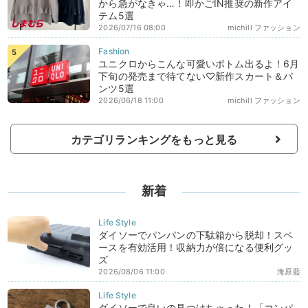
から急がなきゃ…！即かごIN推奨の新作アイ
テム5選
2026/07/16 08:00
michill ファッション
ユニクロからこんな可愛いボトム出るよ！6月
下旬の発売まで待てない♡新作スカート＆パ
ンツ5選
2026/06/18 11:00
michill ファッション
カテゴリランキングをもっと見る
新着
ダイソーでパンパンの下駄箱から脱却！スペ
ースを有効活用！収納力が倍になる便利グッ
ズ
2026/08/06 11:00
海原藍
ダイソーで良いの見つけちゃった！「コンパ