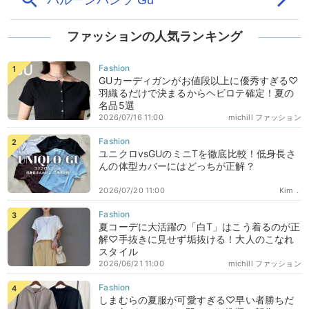
ファッションの人気ランキング
GUカーディガンがお値段以上に優秀すぎる♡
羽織るだけで決まるからヘビロテ確定！夏の
名品5選
2026/07/16 11:00
michill ファッション
ユニクロvsGUのミニTを徹底比較！低身長さ
んの体型カバーにはどっちが正解？
2026/07/20 11:00
Kim．
夏コーデに大活躍の「白T」はこう着るのが正
解♡手抜きに見せず垢抜ける！大人のこなれ
スタイル
2026/06/21 11:00
michill ファッション
しまむらの夏服が可愛すぎる♡早い者勝ちだ