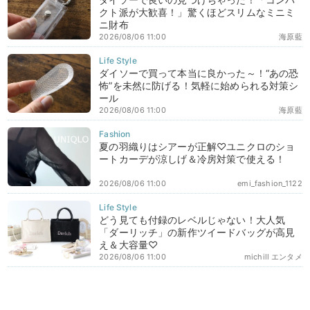
クト派が大歓喜！」驚くほどスリムなミニミ
ニ財布
2026/08/06 11:00
海原藍
ダイソーで買って本当に良かった～！“あの恐
怖”を未然に防げる！気軽に始められる対策シ
ール
2026/08/06 11:00
海原藍
夏の羽織りはシアーが正解♡ユニクロのショ
ートカーデが涼しげ＆冷房対策で使える！
2026/08/06 11:00
emi_fashion_1122
どう見ても付録のレベルじゃない！大人気
「ダーリッチ」の新作ツイードバッグが高見
え＆大容量♡
2026/08/06 11:00
michill エンタメ