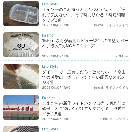
ダイソーのこれ持っとくと便利だよ～！「疲
れて気力ない…」って時に助かる！時短調理
グッズ3選
2026/08/07 11:00
michill ライフスタイル
155cmさんが着用レビュー♡GUの体型カバー
ペプラムTのNG＆OKコーデ
2026/08/07 11:00
KOMUGI
ダイソーで一度買ったら手放せない！「今ま
での苦労は一体…」ってくらい優秀なスポン
ジ3選
2026/08/07 11:00
michill ライフスタイル
しまむらの新作ワイドパンツは売り切れ前に
確保しとこ♡はくだけでサマになる！優秀ア
イテム5選
2026/08/07 11:00
michill ファッション