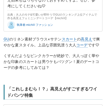
え効果もばっちりなのでおすすめですよ。ぜひ、参
考にしてくださいね♡
出典：大人のモテ&可愛いが即叶う♡GUのランキング上位アイテムで
作る高見えフェミニンデートコーデ【michill】
執筆者:michill ファッション
GU
のリネン素材ブラウス×サテン
スカート
の
高見え
で爽
やかな夏スタイル。上品な雰囲気漂う大人
コーデ
です♡
くすんだようなピンクカラーが絶妙で、大人っぽく華や
かな印象のスカートは男ウケもバツグン！夏のデートコ
ーデの参考にしてみては？
「これしまむら！？」高見えがすごすぎるワイ
ドパンツ特集