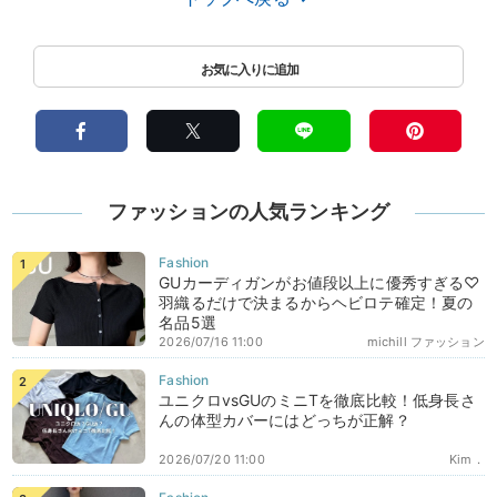
ファッションの人気ランキング
GUカーディガンがお値段以上に優秀すぎる♡
羽織るだけで決まるからヘビロテ確定！夏の
名品5選
2026/07/16 11:00
michill ファッション
ユニクロvsGUのミニTを徹底比較！低身長さ
んの体型カバーにはどっちが正解？
2026/07/20 11:00
Kim．