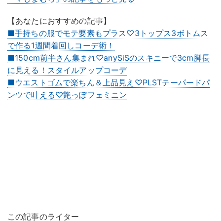
【あなたにおすすめの記事】
■手持ちの服でモテ要素もプラス♡3トップス3ボトムス
で作る1週間着回しコーデ術！
■150cm前半さん集まれ♡anySiSのスキニーで3cm脚長
に見える！スタイルアップコーデ
■ウエストゴムで楽ちん＆上品見え♡PLSTテーパードパ
ンツで叶える♡艶っぽフェミニン
この記事のライター