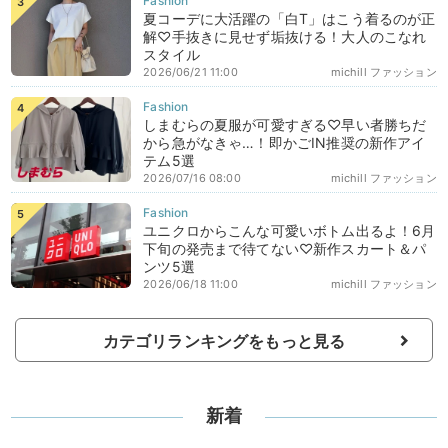
夏コーデに大活躍の「白T」はこう着るのが正
解♡手抜きに見せず垢抜ける！大人のこなれ
スタイル
2026/06/21 11:00
michill ファッション
しまむらの夏服が可愛すぎる♡早い者勝ちだ
から急がなきゃ…！即かごIN推奨の新作アイ
テム5選
2026/07/16 08:00
michill ファッション
ユニクロからこんな可愛いボトム出るよ！6月
下旬の発売まで待てない♡新作スカート＆パ
ンツ5選
2026/06/18 11:00
michill ファッション
カテゴリランキングをもっと見る
新着