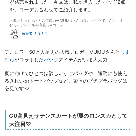
が発売されました。今回は、私が購入したバッグ2点
を、コーデと合わせてご紹介します。
出典：しまむら×人気ブロガーMUMUさんコラボバッグで！ALLしま
むら＆アベイルの高見え4コーデ
執筆者:ミユミユ
フォロワー50万人超えの人気ブロガーMUMUさんと
しま
むら
がコラボした
バッグ
アイテムがいま大人気！
夏に向けてひとつは欲しいかごバッグや、通勤にも使え
るきれいめトートバッグなど、驚きのプチプラバッグは
必見です♡
GU高見えサテンスカートが夏のロンスカとして
大注目♡