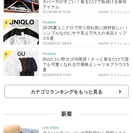
カバー力がすごい！着るだけで垢抜ける最旬
アイテム
2026/06/19 11:00
michill ファッション
2026夏ユニクロで売り切れ前に絶対欲しい！
シンプルなのにサマ見え♡大人の名品トップ
ス5選
2026/07/31 08:00
michill ファッション
GUのコレ即カゴIN推奨！さっと着るだけで誰
でも可愛くなれる♡着映えシャツ＆ブラウス5
選
2026/07/09 11:00
michill ファッション
カテゴリランキングをもっと見る
新着
ダイソーでパンパンの下駄箱から脱却！スペ