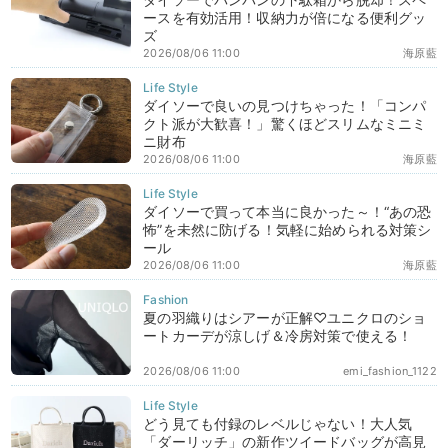
ースを有効活用！収納力が倍になる便利グッ
ズ
2026/08/06 11:00
海原藍
ダイソーで良いの見つけちゃった！「コンパ
クト派が大歓喜！」驚くほどスリムなミニミ
ニ財布
2026/08/06 11:00
海原藍
ダイソーで買って本当に良かった～！“あの恐
怖”を未然に防げる！気軽に始められる対策シ
ール
2026/08/06 11:00
海原藍
夏の羽織りはシアーが正解♡ユニクロのショ
ートカーデが涼しげ＆冷房対策で使える！
2026/08/06 11:00
emi_fashion_1122
どう見ても付録のレベルじゃない！大人気
「ダーリッチ」の新作ツイードバッグが高見