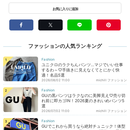
ファッションの人気ランキング
ユニクロのラクちんパンツ…マジでいい仕事
するわ～♡手抜きに見えなくてとにかく快
適！名品5選
2026/08/02 11:00
michill ファッション
GUの黒パンツはラクなのに美脚見え♡売り切
れ前に即カゴIN！2026夏のきれいめパンツ5
選
2026/07/02 11:00
michill ファッション
GUでこれから買うなら絶対チュニック！体型