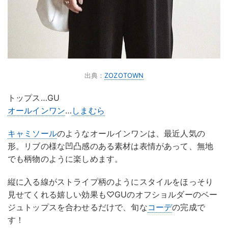
出典：
ZOZOTOWN
トップス…GU
オールインワン
…
しまむら
キャミソール
のようなオールインワンは、最近人気の
形。リブの様な凹凸感のある素材は表情があって、無地
でも柄物のように楽しめます。
縦に入る線がストライプ柄のようにスタイルをほっそり
見せてくれる嬉しい効果も♡GUのオフショルダーのベー
ジュトップスを合わせるだけで、旬な
コーデ
の完成で
す！