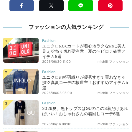
ファッションの人気ランキング
ユニクロのスカートが着心地ラクなのに美人
見え♡売り切れ要注意！夏のヘビロテ確実ア
イテム5選
2026/06/30 11:00
michill ファッション
ユニクロの軽羽織りが優秀すぎて買わなきゃ
損♡真夏コーデの救世主！おすすめアイテム5
選
2026/08/03 08:00
michill ファッション
2026夏、黒トップスはGUのこの3着だけあれ
ばいい！おしゃれさんの着回しコーデ6選
2026/06/16 08:00
michill ファッション