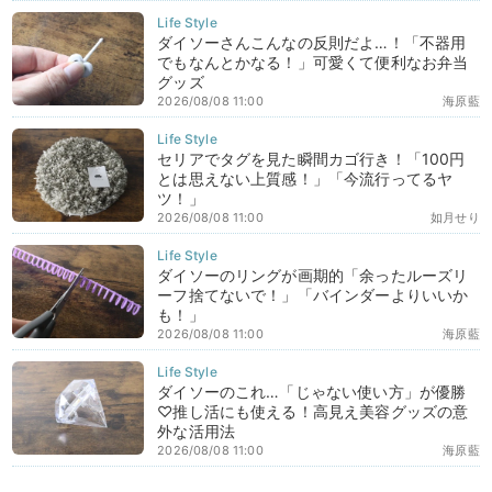
ダイソーさんこんなの反則だよ…！「不器用
でもなんとかなる！」可愛くて便利なお弁当
グッズ
2026/08/08 11:00
海原藍
セリアでタグを見た瞬間カゴ行き！「100円
とは思えない上質感！」「今流行ってるヤ
ツ！」
2026/08/08 11:00
如月せり
ダイソーのリングが画期的「余ったルーズリ
ーフ捨てないで！」「バインダーよりいいか
も！」
2026/08/08 11:00
海原藍
ダイソーのこれ…「じゃない使い方」が優勝
♡推し活にも使える！高見え美容グッズの意
外な活用法
2026/08/08 11:00
海原藍