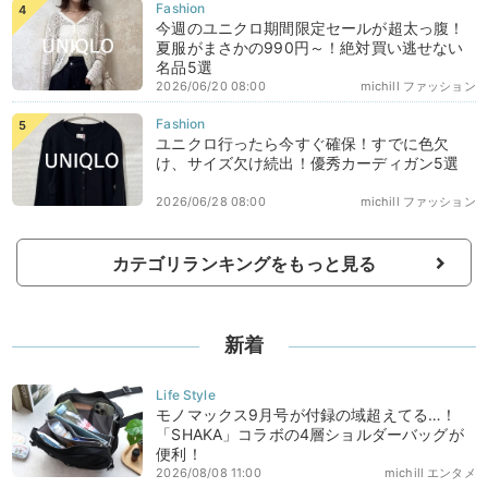
今週のユニクロ期間限定セールが超太っ腹！
夏服がまさかの990円～！絶対買い逃せない
名品5選
2026/06/20 08:00
michill ファッション
ユニクロ行ったら今すぐ確保！すでに色欠
け、サイズ欠け続出！優秀カーディガン5選
2026/06/28 08:00
michill ファッション
カテゴリランキングをもっと見る
新着
モノマックス9月号が付録の域超えてる…！
「SHAKA」コラボの4層ショルダーバッグが
便利！
2026/08/08 11:00
michill エンタメ