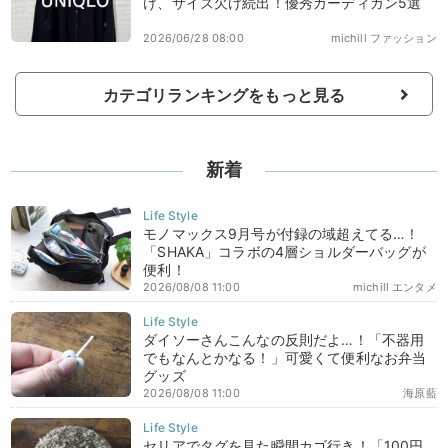
け、サイズ欠け続出！優秀カーディガン5選
2026/06/28 08:00
michill ファッション
カテゴリランキングをもっと見る
新着
モノマックス9月号が付録の域超えてる…！
「SHAKA」コラボの4層ショルダーバッグが
便利！
2026/08/08 11:00
michill エンタメ
ダイソーさんこんなの反則だよ…！「不器用
でもなんとかなる！」可愛くて便利なお弁当
グッズ
2026/08/08 11:00
海原藍
セリアでタグを見た瞬間カゴ行き！「100円