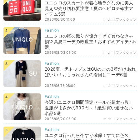
ユニクロのスカートが着心地ラクなのに美人
見え♡売り切れ要注意！夏のヘビロテ確実ア
イテム5選
2026/06/30 11:00
michill ファッション
ユニクロの軽羽織りが優秀すぎて買わなきゃ
損♡真夏コーデの救世主！おすすめアイテム5
選
2026/08/03 08:00
michill ファッション
2026夏、黒トップスはGUのこの3着だけあれ
ばいい！おしゃれさんの着回しコーデ6選
2026/06/16 08:00
michill ファッション
今週のユニクロ期間限定セールが超太っ腹！
夏服がまさかの990円～！絶対買い逃せない
名品5選
2026/06/20 08:00
michill ファッション
ユニクロ行ったら今すぐ確保！すでに色欠