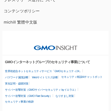
コンテンツポリシー
michill 繁體中文版
GMOインターネットグループのセキュリティ事業について
世界初総合ネットセキュリティサービス「GMOセキュリティ24」
セキュリティ相談AIチャットボット
パスワード漏洩診断
Webサイトリスク診断
実在証明・盗聴対策
サイバー攻撃対策（GMOサイバーセキュリティ byイエラエ）
サイバー攻撃対策（GMO Flatt Security）
なりすまし対策
セキュリティ事業の軌跡