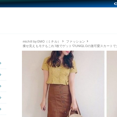
michill byGMO（ミチル）
ファッション
痩せ見えもモテもこれ1枚でゲット♡UNIQLOの激可愛スカート