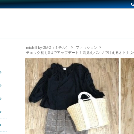
michill byGMO（ミチル）
ファッション
チェック柄もGUでアップデート！高見えパンツで叶えるオトナ女