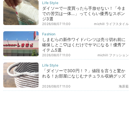
ダイソーで一度買ったら手放せない！「今ま
での苦労は一体…」ってくらい優秀なスポン
ジ3選
2026/08/07 11:00
michill ライフスタイル
しまむらの新作ワイドパンツは売り切れ前に
確保しとこ♡はくだけでサマになる！優秀ア
イテム5選
2026/08/07 11:00
michill ファッション
「ダイソーで300円！？」値段を言うと驚か
れる！お部屋になじむナチュラル収納グッズ
2026/08/07 11:00
海原藍