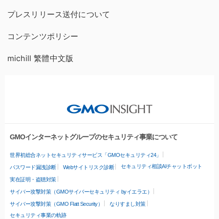
プレスリリース送付について
コンテンツポリシー
michill 繁體中文版
GMOインターネットグループのセキュリティ事業について
世界初総合ネットセキュリティサービス「GMOセキュリティ24」
セキュリティ相談AIチャットボット
パスワード漏洩診断
Webサイトリスク診断
実在証明・盗聴対策
サイバー攻撃対策（GMOサイバーセキュリティ byイエラエ）
サイバー攻撃対策（GMO Flatt Security）
なりすまし対策
セキュリティ事業の軌跡