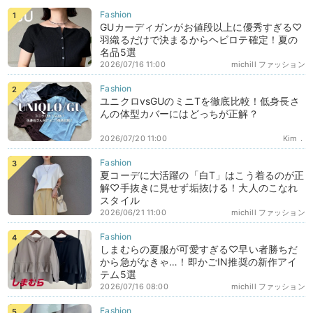
GUカーディガンがお値段以上に優秀すぎる♡
羽織るだけで決まるからヘビロテ確定！夏の
名品5選
2026/07/16 11:00
michill ファッション
ユニクロvsGUのミニTを徹底比較！低身長さ
んの体型カバーにはどっちが正解？
2026/07/20 11:00
Kim．
夏コーデに大活躍の「白T」はこう着るのが正
解♡手抜きに見せず垢抜ける！大人のこなれ
スタイル
2026/06/21 11:00
michill ファッション
しまむらの夏服が可愛すぎる♡早い者勝ちだ
から急がなきゃ…！即かごIN推奨の新作アイ
テム5選
2026/07/16 08:00
michill ファッション