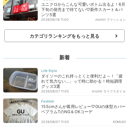
ユニクロからこんな可愛いボトム出るよ！6月
下旬の発売まで待てない♡新作スカート＆パ
ンツ5選
2026/06/18 11:00
michill ファッション
カテゴリランキングをもっと見る
新着
ダイソーのこれ持っとくと便利だよ～！「疲
れて気力ない…」って時に助かる！時短調理
グッズ3選
2026/08/07 11:00
michill ライフスタイル
155cmさんが着用レビュー♡GUの体型カバー
ペプラムTのNG＆OKコーデ
2026/08/07 11:00
KOMUGI