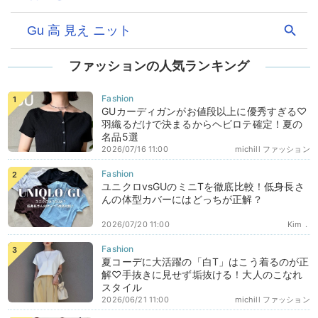
ファッションの人気ランキング
GUカーディガンがお値段以上に優秀すぎる♡
羽織るだけで決まるからヘビロテ確定！夏の
名品5選
2026/07/16 11:00
michill ファッション
ユニクロvsGUのミニTを徹底比較！低身長さ
んの体型カバーにはどっちが正解？
2026/07/20 11:00
Kim．
夏コーデに大活躍の「白T」はこう着るのが正
解♡手抜きに見せず垢抜ける！大人のこなれ
スタイル
2026/06/21 11:00
michill ファッション