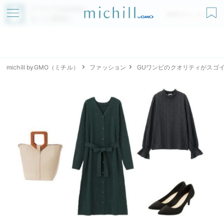
アプリでmichillが
無料ダウンロード
もっと便利に
michill byGMO（ミチル）
ファッション
GUワンピのクオリティがスゴ