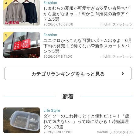
しまむらの夏服が可愛すぎる♡早い者勝ちだ
から急がなきゃ…！即かごIN推奨の新作アイ
テム5選
2026/07/16 08:00
michill ファッション
ユニクロからこんな可愛いボトム出るよ！6月
下旬の発売まで待てない♡新作スカート＆パ
ンツ5選
2026/06/18 11:00
michill ファッション
カテゴリランキングをもっと見る
新着
ダイソーのこれ持っとくと便利だよ～！「疲
れて気力ない…」って時に助かる！時短調理
グッズ3選
2026/08/07 11:00
michill ライフスタイル