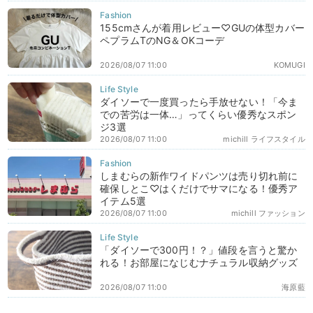
155cmさんが着用レビュー♡GUの体型カバー
ペプラムTのNG＆OKコーデ
2026/08/07 11:00
KOMUGI
ダイソーで一度買ったら手放せない！「今ま
での苦労は一体…」ってくらい優秀なスポン
ジ3選
2026/08/07 11:00
michill ライフスタイル
しまむらの新作ワイドパンツは売り切れ前に
確保しとこ♡はくだけでサマになる！優秀ア
イテム5選
2026/08/07 11:00
michill ファッション
「ダイソーで300円！？」値段を言うと驚か
れる！お部屋になじむナチュラル収納グッズ
2026/08/07 11:00
海原藍