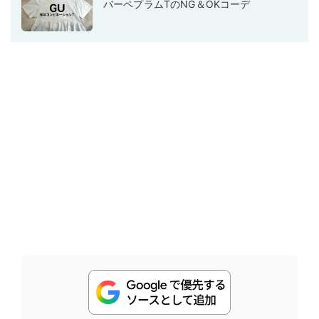
バーペプラムTのNG＆OKコーデ