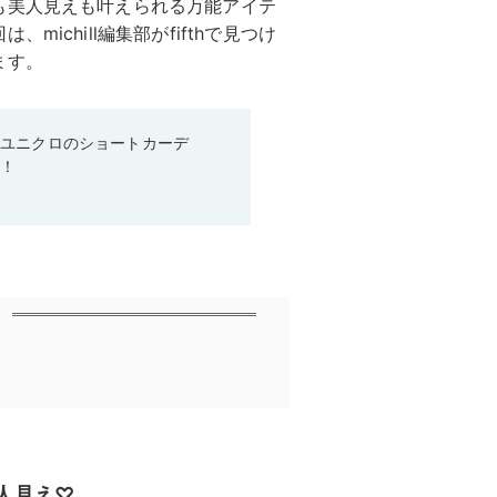
も美人見えも叶えられる万能アイテ
ichill編集部がfifthで見つけ
ます。
♡ユニクロのショートカーデ
る！
美人見え♡