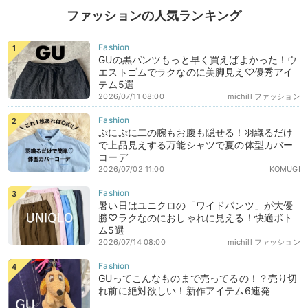
ファッションの人気ランキング
GUの黒パンツもっと早く買えばよかった！ウ
エストゴムでラクなのに美脚見え♡優秀アイ
テム5選
2026/07/11 08:00
michill ファッション
ぷにぷに二の腕もお腹も隠せる！羽織るだけ
で上品見えする万能シャツで夏の体型カバー
コーデ
2026/07/02 11:00
KOMUGI
暑い日はユニクロの「ワイドパンツ」が大優
勝♡ラクなのにおしゃれに見える！快適ボト
ム5選
2026/07/14 08:00
michill ファッション
GUってこんなものまで売ってるの！？売り切
れ前に絶対欲しい！新作アイテム6連発