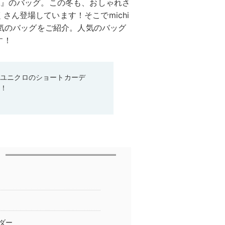
A』のバッグ。この冬も、おしゃれさ
ん登場しています！そこでmichi
人気のバッグをご紹介。人気のバッグ
す！
♡ユニクロのショートカーデ
る！
ダー