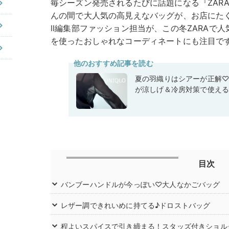
毎シーズン発売されるたびに話題になる『ZAR
んの間で大人気の高見えなバッグが、お店にたくさ
ll編集部ファッション担当が、この冬ZARAで
を使ったおしゃれなコーディネートにも注目で
他のおすすめ記事を読む
夏の羽織りはシアーが正解
が涼しげ＆冷房対策で使え
目次
バンブーハンドルが今っぽい♡大人なかごバッグ
レザー調できれいめに持てる♪ドロストバッグ
程よいスパイスで引き締まる！スタッズ付きショル