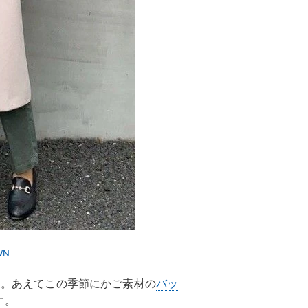
WN
」。あえてこの季節にかご素材の
バッ
す。