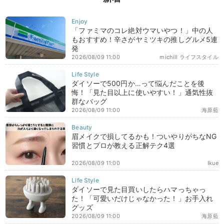
「ファミマのコレ絶対ウマいやつ！」中の人
もおすすめ！辛さがヤミツキの推しグルメ5連
発
2026/08/09 11:00
michill ライフスタイル
ダイソーで500円か…って悩んだことを後
悔！「見た目以上に使いやすい！」通気性抜
群なバッグ
2026/08/09 11:00
海原藍
眉メイクで損してるかも！ついやりがちなNG
習慣とプロが教える正解テク4選
2026/08/09 11:00
Ikue
ダイソーで見た目買いしたらハマっちゃっ
た！「可愛いだけじゃなかった！」お手入れ
グッズ
2026/08/09 11:00
海原藍