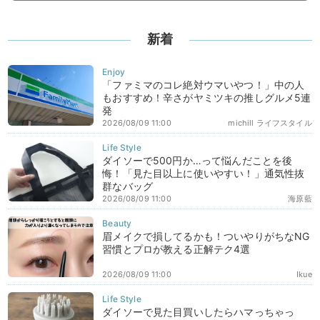
新着
「ファミマのコレ絶対ウマいやつ！」中の人
もおすすめ！辛さがヤミツキの推しグルメ5連
発
2026/08/09 11:00
michill ライフスタイル
ダイソーで500円か…って悩んだことを後
悔！「見た目以上に使いやすい！」通気性抜
群なバッグ
2026/08/09 11:00
海原藍
眉メイクで損してるかも！ついやりがちなNG
習慣とプロが教える正解テク4選
2026/08/09 11:00
Ikue
ダイソーで見た目買いしたらハマっちゃっ