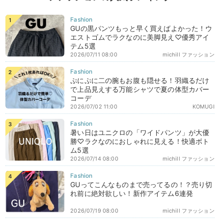
GUの黒パンツもっと早く買えばよかった！ウ
エストゴムでラクなのに美脚見え♡優秀アイ
テム5選
2026/07/11 08:00
michill ファッション
ぷにぷに二の腕もお腹も隠せる！羽織るだけ
で上品見えする万能シャツで夏の体型カバー
コーデ
2026/07/02 11:00
KOMUGI
暑い日はユニクロの「ワイドパンツ」が大優
勝♡ラクなのにおしゃれに見える！快適ボト
ム5選
2026/07/14 08:00
michill ファッション
GUってこんなものまで売ってるの！？売り切
れ前に絶対欲しい！新作アイテム6連発
2026/07/19 08:00
michill ファッション