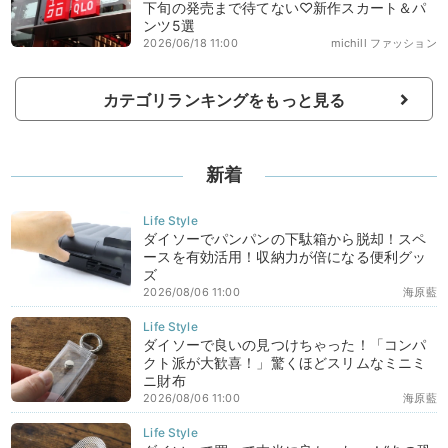
下旬の発売まで待てない♡新作スカート＆パ
ンツ5選
2026/06/18 11:00
michill ファッション
カテゴリランキングをもっと見る
新着
ダイソーでパンパンの下駄箱から脱却！スペ
ースを有効活用！収納力が倍になる便利グッ
ズ
2026/08/06 11:00
海原藍
ダイソーで良いの見つけちゃった！「コンパ
クト派が大歓喜！」驚くほどスリムなミニミ
ニ財布
2026/08/06 11:00
海原藍