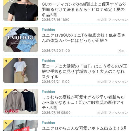
GUカーディガンがお値段以上に優秀すぎる♡
羽織るだけで決まるからヘビロテ確定！夏の
名品5選
2026/07/16 11:00
michill ファッション
ユニクロvsGUのミニTを徹底比較！低身長さ
んの体型カバーにはどっちが正解？
2026/07/20 11:00
Kim．
夏コーデに大活躍の「白T」はこう着るのが正
解♡手抜きに見せず垢抜ける！大人のこなれ
スタイル
2026/06/21 11:00
michill ファッション
しまむらの夏服が可愛すぎる♡早い者勝ちだ
から急がなきゃ…！即かごIN推奨の新作アイ
テム5選
2026/07/16 08:00
michill ファッション
ユニクロからこんな可愛いボトム出るよ！6月