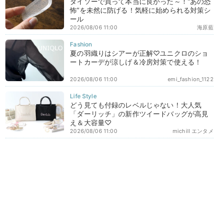
ダイソーで買って本当に良かった～！“あの恐
怖”を未然に防げる！気軽に始められる対策シ
ール
2026/08/06 11:00
海原藍
夏の羽織りはシアーが正解♡ユニクロのショ
ートカーデが涼しげ＆冷房対策で使える！
2026/08/06 11:00
emi_fashion_1122
どう見ても付録のレベルじゃない！大人気
「ダーリッチ」の新作ツイードバッグが高見
え＆大容量♡
2026/08/06 11:00
michill エンタメ