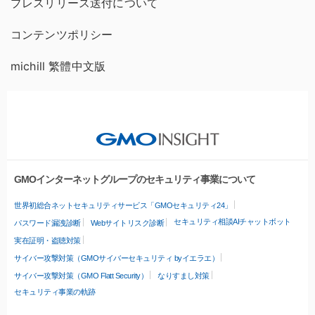
プレスリリース送付について
コンテンツポリシー
michill 繁體中文版
GMOインターネットグループのセキュリティ事業について
世界初総合ネットセキュリティサービス「GMOセキュリティ24」
セキュリティ相談AIチャットボット
パスワード漏洩診断
Webサイトリスク診断
実在証明・盗聴対策
サイバー攻撃対策（GMOサイバーセキュリティ byイエラエ）
サイバー攻撃対策（GMO Flatt Security）
なりすまし対策
セキュリティ事業の軌跡