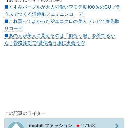
■くすみパープルが大人可愛い♡モテ度100％のGUブラ
ウスでつくる清楚系フェミニンコーデ
■これ買ってよかった♡ユニクロの美人ワンピで春先取
りコーデ
■あの人が美人に見えるのは「似合う服」を着てるか
ら！骨格診断で1番似合う服に出会う♡
この記事のライター
michill ファッション
117153