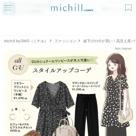
アプリでmichillが
無料ダウンロード
もっと便利に
michill byGMO（ミチル）
ファッション
値下げの今が買い！高見え度バ