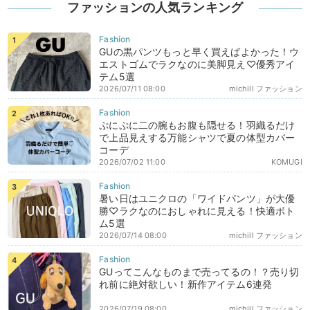
ファッションの人気ランキング
GUの黒パンツもっと早く買えばよかった！ウ
エストゴムでラクなのに美脚見え♡優秀アイ
テム5選
2026/07/11 08:00
michill ファッション
ぷにぷに二の腕もお腹も隠せる！羽織るだけ
で上品見えする万能シャツで夏の体型カバー
コーデ
2026/07/02 11:00
KOMUGI
暑い日はユニクロの「ワイドパンツ」が大優
勝♡ラクなのにおしゃれに見える！快適ボト
ム5選
2026/07/14 08:00
michill ファッション
GUってこんなものまで売ってるの！？売り切
れ前に絶対欲しい！新作アイテム6連発
2026/07/19 08:00
michill ファッション