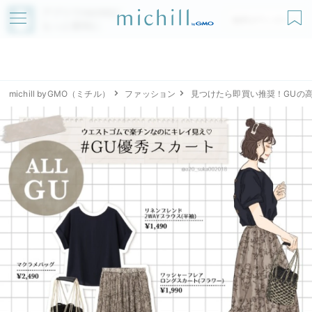
アプリでmichillが
無料ダウンロード
もっと便利に
michill byGMO（ミチル）
ファッション
見つけたら即買い推奨！GUの