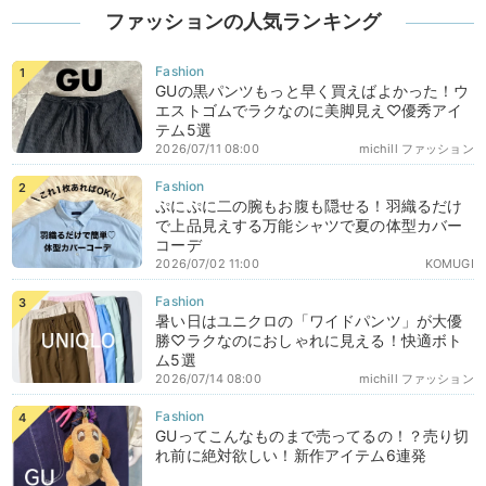
ファッションの人気ランキング
GUの黒パンツもっと早く買えばよかった！ウ
エストゴムでラクなのに美脚見え♡優秀アイ
テム5選
2026/07/11 08:00
michill ファッション
ぷにぷに二の腕もお腹も隠せる！羽織るだけ
で上品見えする万能シャツで夏の体型カバー
コーデ
2026/07/02 11:00
KOMUGI
暑い日はユニクロの「ワイドパンツ」が大優
勝♡ラクなのにおしゃれに見える！快適ボト
ム5選
2026/07/14 08:00
michill ファッション
GUってこんなものまで売ってるの！？売り切
れ前に絶対欲しい！新作アイテム6連発