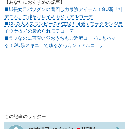
【あなたにおすすめの記事】
■脚長効果バツグンの着回し力最強アイテム！GU新「神
デニム」で作るキレイめカジュアルコーデ
■GUの大人気ワンピースが主役！可愛くてラクチン♡男
子ウケ抜群の褒められモテコーデ
■ラフなのに可愛い♡おうちもご近所コーデにもハマ
る！GU黒スキニーでゆるかわカジュアルコーデ
この記事のライター
michill ファッション
117154