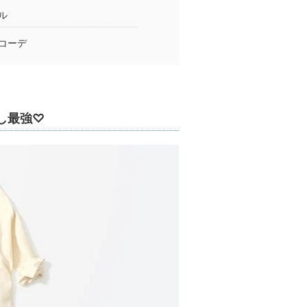
ル
コーデ
し最強♡