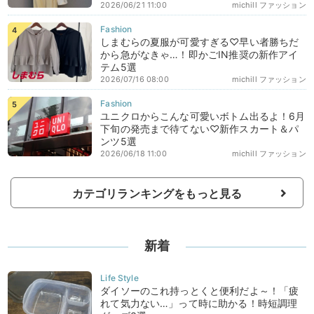
2026/06/21 11:00
michill ファッション
しまむらの夏服が可愛すぎる♡早い者勝ちだ
から急がなきゃ…！即かごIN推奨の新作アイ
テム5選
2026/07/16 08:00
michill ファッション
ユニクロからこんな可愛いボトム出るよ！6月
下旬の発売まで待てない♡新作スカート＆パ
ンツ5選
2026/06/18 11:00
michill ファッション
カテゴリランキングをもっと見る
新着
ダイソーのこれ持っとくと便利だよ～！「疲
れて気力ない…」って時に助かる！時短調理