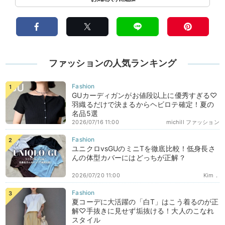
ファッションの人気ランキング
GUカーディガンがお値段以上に優秀すぎる♡
羽織るだけで決まるからヘビロテ確定！夏の
名品5選
2026/07/16 11:00
michill ファッション
ユニクロvsGUのミニTを徹底比較！低身長さ
んの体型カバーにはどっちが正解？
2026/07/20 11:00
Kim．
夏コーデに大活躍の「白T」はこう着るのが正
解♡手抜きに見せず垢抜ける！大人のこなれ
スタイル