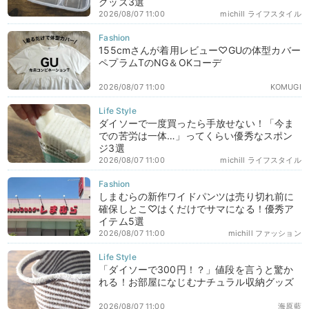
グッズ3選
2026/08/07 11:00
michill ライフスタイル
155cmさんが着用レビュー♡GUの体型カバー
ペプラムTのNG＆OKコーデ
2026/08/07 11:00
KOMUGI
ダイソーで一度買ったら手放せない！「今ま
での苦労は一体…」ってくらい優秀なスポン
ジ3選
2026/08/07 11:00
michill ライフスタイル
しまむらの新作ワイドパンツは売り切れ前に
確保しとこ♡はくだけでサマになる！優秀ア
イテム5選
2026/08/07 11:00
michill ファッション
「ダイソーで300円！？」値段を言うと驚か
れる！お部屋になじむナチュラル収納グッズ
2026/08/07 11:00
海原藍