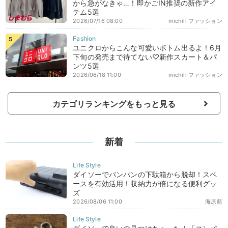
から急がなきゃ…！即かごIN推奨の新作アイ
テム5選
2026/07/16 08:00
michill ファッション
ユニクロからこんな可愛いボトム出るよ！6月
下旬の発売まで待てない♡新作スカート＆パ
ンツ5選
2026/06/18 11:00
michill ファッション
カテゴリランキングをもっと見る
新着
ダイソーでパンパンの下駄箱から脱却！スペ
ースを有効活用！収納力が倍になる便利グッ
ズ
2026/08/06 11:00
海原藍