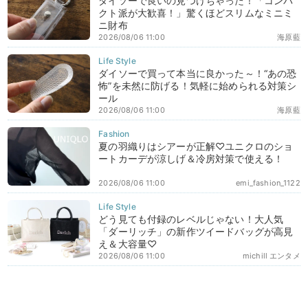
ダイソーで良いの見つけちゃった！「コンパ
クト派が大歓喜！」驚くほどスリムなミニミ
ニ財布
2026/08/06 11:00
海原藍
ダイソーで買って本当に良かった～！“あの恐
怖”を未然に防げる！気軽に始められる対策シ
ール
2026/08/06 11:00
海原藍
夏の羽織りはシアーが正解♡ユニクロのショ
ートカーデが涼しげ＆冷房対策で使える！
2026/08/06 11:00
emi_fashion_1122
どう見ても付録のレベルじゃない！大人気
「ダーリッチ」の新作ツイードバッグが高見
え＆大容量♡
2026/08/06 11:00
michill エンタメ