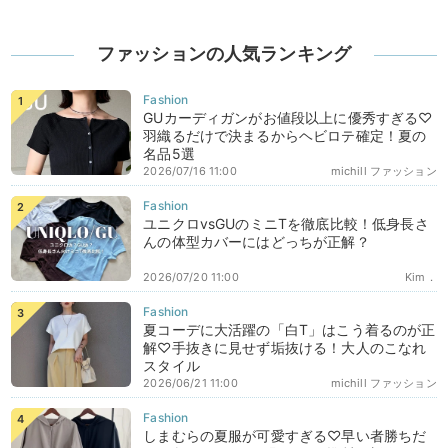
ファッションの人気ランキング
GUカーディガンがお値段以上に優秀すぎる♡
羽織るだけで決まるからヘビロテ確定！夏の
名品5選
2026/07/16 11:00
michill ファッション
ユニクロvsGUのミニTを徹底比較！低身長さ
んの体型カバーにはどっちが正解？
2026/07/20 11:00
Kim．
夏コーデに大活躍の「白T」はこう着るのが正
解♡手抜きに見せず垢抜ける！大人のこなれ
スタイル
2026/06/21 11:00
michill ファッション
しまむらの夏服が可愛すぎる♡早い者勝ちだ