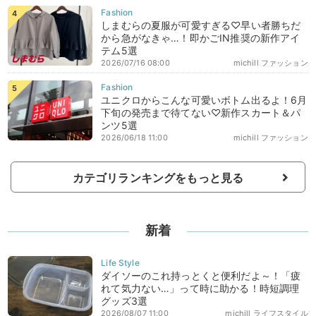
しまむらの夏服が可愛すぎる♡早い者勝ちだ
から急がなきゃ…！即かごIN推奨の新作アイ
テム5選
2026/07/16 08:00
michill ファッション
ユニクロからこんな可愛いボトム出るよ！6月
下旬の発売まで待てない♡新作スカート＆パ
ンツ5選
2026/06/18 11:00
michill ファッション
カテゴリランキングをもっと見る
新着
ダイソーのこれ持っとくと便利だよ～！「疲
れて気力ない…」って時に助かる！時短調理
グッズ3選
2026/08/07 11:00
michill ライフスタイル