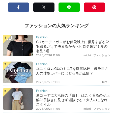
ファッションの人気ランキング
GUカーディガンがお値段以上に優秀すぎる♡
羽織るだけで決まるからヘビロテ確定！夏の
名品5選
2026/07/16 11:00
michill ファッション
ユニクロvsGUのミニTを徹底比較！低身長さ
んの体型カバーにはどっちが正解？
2026/07/20 11:00
Kim．
夏コーデに大活躍の「白T」はこう着るのが正
解♡手抜きに見せず垢抜ける！大人のこなれ
スタイル
2026/06/21 11:00
michill ファッション