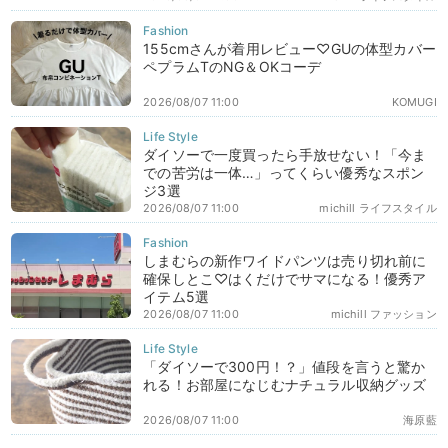
155cmさんが着用レビュー♡GUの体型カバー
ペプラムTのNG＆OKコーデ
2026/08/07 11:00
KOMUGI
ダイソーで一度買ったら手放せない！「今ま
での苦労は一体…」ってくらい優秀なスポン
ジ3選
2026/08/07 11:00
michill ライフスタイル
しまむらの新作ワイドパンツは売り切れ前に
確保しとこ♡はくだけでサマになる！優秀ア
イテム5選
2026/08/07 11:00
michill ファッション
「ダイソーで300円！？」値段を言うと驚か
れる！お部屋になじむナチュラル収納グッズ
2026/08/07 11:00
海原藍