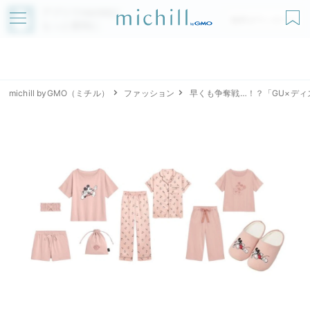
アプリでmichillが
無料ダウンロード
もっと便利に
michill byGMO（ミチル）
ファッション
早くも争奪戦…！？「GU×デ