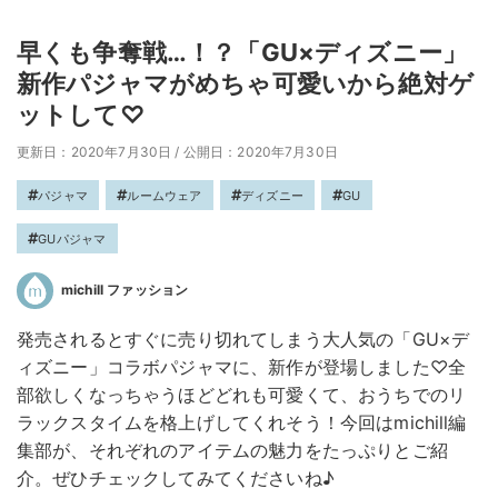
早くも争奪戦…！？「GU×ディズニー」
新作パジャマがめちゃ可愛いから絶対ゲ
ットして♡
更新日：2020年7月30日
/
公開日：2020年7月30日
パジャマ
ルームウェア
ディズニー
GU
GUパジャマ
michill ファッション
発売されるとすぐに売り切れてしまう大人気の「GU×デ
ィズニー」コラボパジャマに、新作が登場しました♡全
部欲しくなっちゃうほどどれも可愛くて、おうちでのリ
ラックスタイムを格上げしてくれそう！今回はmichill編
集部が、それぞれのアイテムの魅力をたっぷりとご紹
介。ぜひチェックしてみてくださいね♪