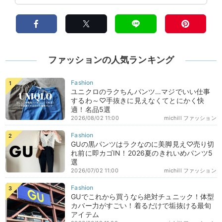
ファッションの人気ランキング
ユニクロのラクちんパンツ…マジでいい仕事
するわ～♡手抜きに見えなくてとにかく快
適！名品5選
2026/08/02 11:00
michill ファッション
GUの黒パンツはラクなのに美脚見え♡売り切
れ前に即カゴIN！2026夏のきれいめパンツ5
選
2026/07/02 11:00
michill ファッション
GUでこれから買うなら絶対チュニック！体型
カバー力がすごい！着るだけで垢抜ける最旬
アイテム