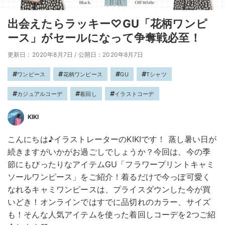
出会えたらラッキー♡GU「花柄ワンピ
ース」がセールになって争奪戦必至！
更新日：2020年8月7日
/
公開日：2020年8月7日
ワンピース
花柄ワンピース
GU
Tシャツ
カジュアルコーデ
着回し
イラストコーデ
KIKI
こんにちは♪イラストレーターのKIKIです！ 蒸し暑い日が
続きますがいかがお過ごしでしょうか？今回は、今の季
節にもぴったりなアイテムGU「フラワープリントキャミ
ソールワンピース」をご紹介！着るだけで今っぽ可愛く
なれるキャミワンピースは、プライスダウンした今が買
いどき！オンラインではすでに品切れのカラー、サイズ
も！そんな人気アイテムを使った着回しコーデを2つご紹