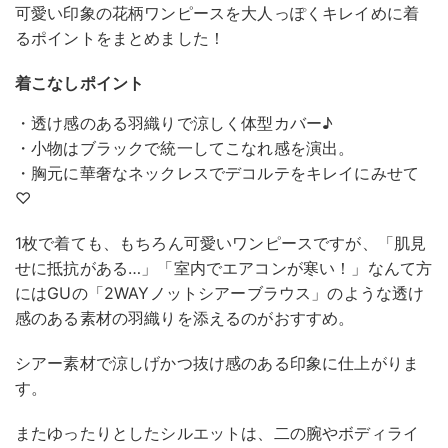
可愛い印象の花柄ワンピースを大人っぽくキレイめに着
るポイントをまとめました！
着こなしポイント
・透け感のある羽織りで涼しく体型カバー♪
・小物はブラックで統一してこなれ感を演出。
・胸元に華奢なネックレスでデコルテをキレイにみせて
♡
1枚で着ても、もちろん可愛いワンピースですが、「肌見
せに抵抗がある…」「室内でエアコンが寒い！」なんて方
にはGUの「2WAYノットシアーブラウス」のような透け
感のある素材の羽織りを添えるのがおすすめ。
シアー素材で涼しげかつ抜け感のある印象に仕上がりま
す。
またゆったりとしたシルエットは、二の腕やボディライ