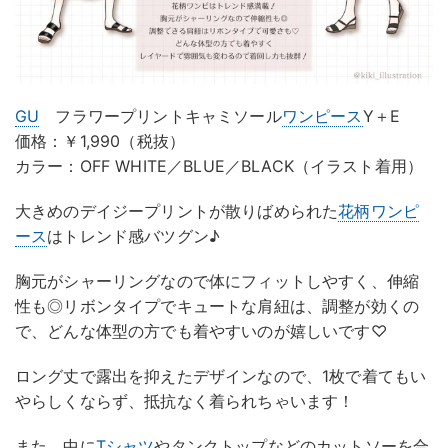
GU
フラワープリントキャミソール
ワンピース
Y＋E
価格：￥1,990（税抜）
カラー：OFF WHITE／BLUE／BLACK（イラスト着用）
大きめのデイジープリントが散りばめられた
花柄ワンピ
ース
はトレンド感バツグン♪
胸元がシャーリングなので体にフィットしやすく、伸縮
性も◎リボンタイプでキュートな肩紐は、調整が効くの
で、どんな体型の方でも着やすいのが嬉しいです♡
ロング丈で露出を抑えたデザインなので、1枚で着てもい
やらしくならず、抵抗なく着られちゃいます！
また、中に
Tシャツ
やタンクトップなどのカットソーを合