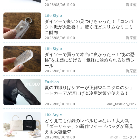
2026/08/06 11:00
海原藍
ダイソーで良いの見つけちゃった！「コンパ
クト派が大歓喜！」驚くほどスリムなミニミ
ニ財布
2026/08/06 11:00
海原藍
ダイソーで買って本当に良かった～！“あの恐
怖”を未然に防げる！気軽に始められる対策シ
ール
2026/08/06 11:00
海原藍
夏の羽織りはシアーが正解♡ユニクロのショ
ートカーデが涼しげ＆冷房対策で使える！
2026/08/06 11:00
emi_fashion_1122
どう見ても付録のレベルじゃない！大人気
「ダーリッチ」の新作ツイードバッグが高見
え＆大容量♡
2026/08/06 11:00
michill エンタメ