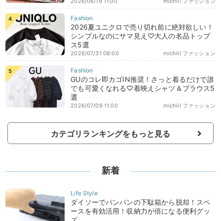
2026/06/19 11:00
michill ファッション
2026夏ユニクロで売り切れ前に絶対欲しい！
シンプルなのにサマ見え♡大人の名品トップ
ス5選
2026/07/31 08:00
michill ファッション
GUのコレ即カゴIN推奨！さっと着るだけで誰
でも可愛くなれる♡着映えシャツ＆ブラウス5
選
2026/07/09 11:00
michill ファッション
カテゴリランキングをもっと見る
新着
ダイソーでパンパンの下駄箱から脱却！スペ
ースを有効活用！収納力が倍になる便利グッ
ズ