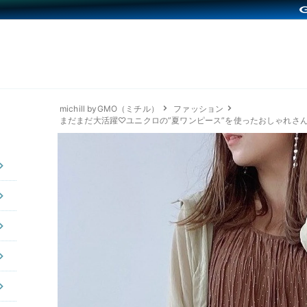
michill byGMO（ミチル）
ファッション
まだまだ大活躍♡ユニクロの”夏ワンピース”を使ったおしゃれさ