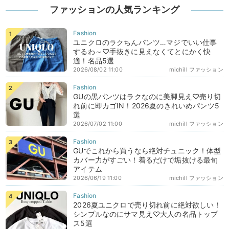
ファッションの人気ランキング
ユニクロのラクちんパンツ…マジでいい仕事
するわ～♡手抜きに見えなくてとにかく快
適！名品5選
2026/08/02 11:00
michill ファッション
GUの黒パンツはラクなのに美脚見え♡売り切
れ前に即カゴIN！2026夏のきれいめパンツ5
選
2026/07/02 11:00
michill ファッション
GUでこれから買うなら絶対チュニック！体型
カバー力がすごい！着るだけで垢抜ける最旬
アイテム
2026/06/19 11:00
michill ファッション
2026夏ユニクロで売り切れ前に絶対欲しい！
シンプルなのにサマ見え♡大人の名品トップ
ス5選