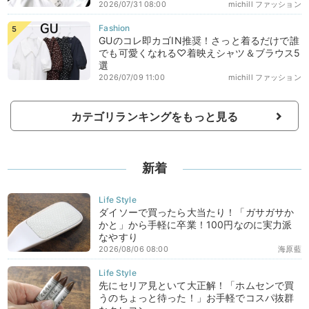
2026/07/31 08:00
michill ファッション
GUのコレ即カゴIN推奨！さっと着るだけで誰
でも可愛くなれる♡着映えシャツ＆ブラウス5
選
2026/07/09 11:00
michill ファッション
カテゴリランキングをもっと見る
新着
ダイソーで買ったら大当たり！「ガサガサか
かと」から手軽に卒業！100円なのに実力派
なやすり
2026/08/06 08:00
海原藍
先にセリア見といて大正解！「ホムセンで買
うのちょっと待った！」お手軽でコスパ抜群