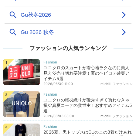
ファッションの人気ランキング
ユニクロのスカートが着心地ラクなのに美人
見え♡売り切れ要注意！夏のヘビロテ確実ア
イテム5選
2026/06/30 11:00
michill ファッション
ユニクロの軽羽織りが優秀すぎて買わなきゃ
損♡真夏コーデの救世主！おすすめアイテム5
選
2026/08/03 08:00
michill ファッション
2026夏、黒トップスはGUのこの3着だけあれ