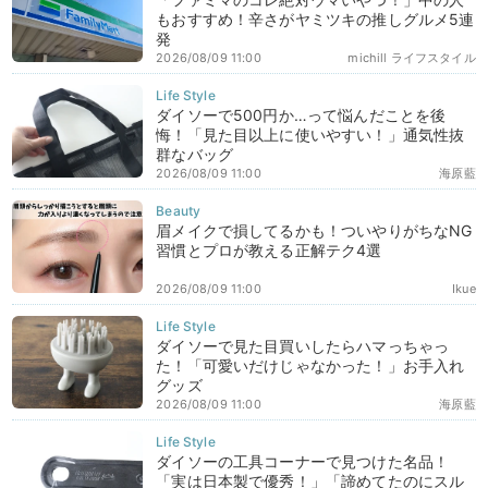
もおすすめ！辛さがヤミツキの推しグルメ5連
発
2026/08/09 11:00
michill ライフスタイル
ダイソーで500円か…って悩んだことを後
悔！「見た目以上に使いやすい！」通気性抜
群なバッグ
2026/08/09 11:00
海原藍
眉メイクで損してるかも！ついやりがちなNG
習慣とプロが教える正解テク4選
2026/08/09 11:00
Ikue
ダイソーで見た目買いしたらハマっちゃっ
た！「可愛いだけじゃなかった！」お手入れ
グッズ
2026/08/09 11:00
海原藍
ダイソーの工具コーナーで見つけた名品！
「実は日本製で優秀！」「諦めてたのにスル