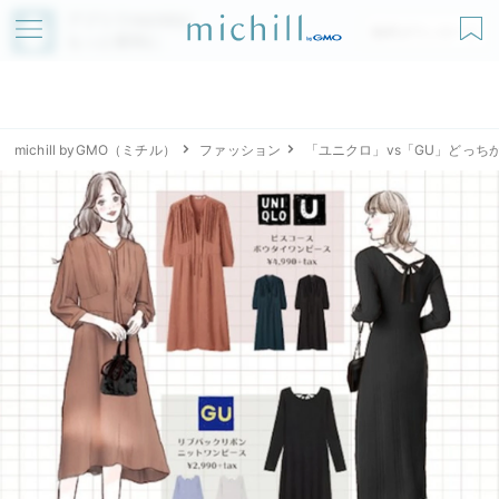
アプリでmichillが
無料ダウンロード
もっと便利に
michill byGMO（ミチル）
ファッション
「ユニクロ」vs「GU」どっ