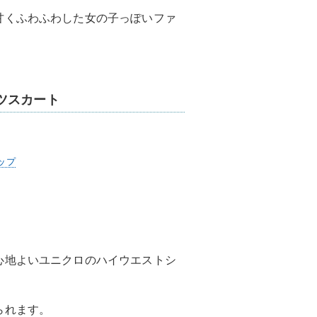
甘くふわふわした女の子っぽいファ
ツスカート
ップ
心地よいユニクロのハイウエストシ
られます。