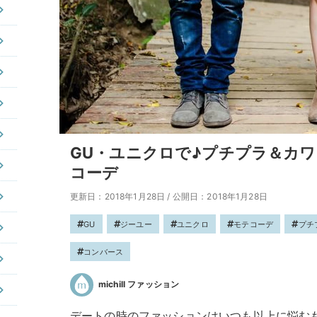
GU・ユニクロで♪プチプラ＆カ
コーデ
更新日：2018年1月28日
/
公開日：2018年1月28日
GU
ジーユー
ユニクロ
モテコーデ
プチ
コンバース
michill ファッション
デートの時のファッションはいつも以上に悩む