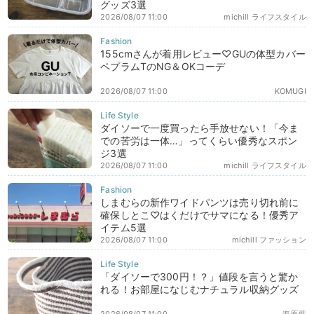
グッズ3選
2026/08/07 11:00
michill ライフスタイル
155cmさんが着用レビュー♡GUの体型カバー
ペプラムTのNG＆OKコーデ
2026/08/07 11:00
KOMUGI
ダイソーで一度買ったら手放せない！「今ま
での苦労は一体…」ってくらい優秀なスポン
ジ3選
2026/08/07 11:00
michill ライフスタイル
しまむらの新作ワイドパンツは売り切れ前に
確保しとこ♡はくだけでサマになる！優秀ア
イテム5選
2026/08/07 11:00
michill ファッション
「ダイソーで300円！？」値段を言うと驚か
れる！お部屋になじむナチュラル収納グッズ