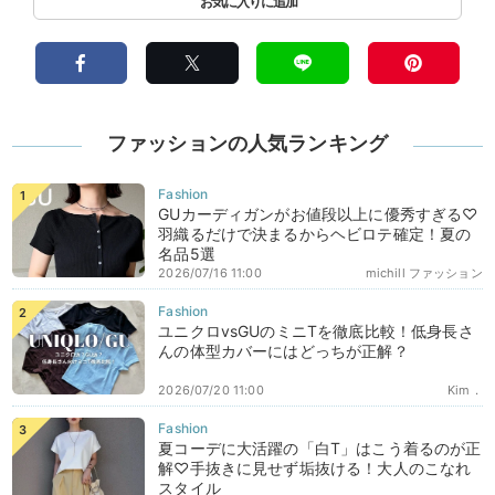
ファッションの人気ランキング
GUカーディガンがお値段以上に優秀すぎる♡
羽織るだけで決まるからヘビロテ確定！夏の
名品5選
2026/07/16 11:00
michill ファッション
ユニクロvsGUのミニTを徹底比較！低身長さ
んの体型カバーにはどっちが正解？
2026/07/20 11:00
Kim．
夏コーデに大活躍の「白T」はこう着るのが正
解♡手抜きに見せず垢抜ける！大人のこなれ
スタイル