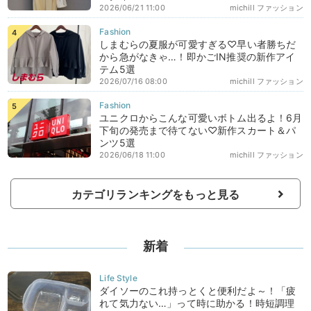
2026/06/21 11:00
michill ファッション
しまむらの夏服が可愛すぎる♡早い者勝ちだ
から急がなきゃ…！即かごIN推奨の新作アイ
テム5選
2026/07/16 08:00
michill ファッション
ユニクロからこんな可愛いボトム出るよ！6月
下旬の発売まで待てない♡新作スカート＆パ
ンツ5選
2026/06/18 11:00
michill ファッション
カテゴリランキングをもっと見る
新着
ダイソーのこれ持っとくと便利だよ～！「疲
れて気力ない…」って時に助かる！時短調理