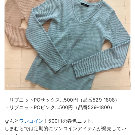
・リブニットPOサックス…500円（品番529‐1808）
・リブニットPOピンク…500円（品番529‐1800）
なんと
ワンコイン
！500円の春色ニット。
しまむらでは定期的にワンコインアイテムが発売してい