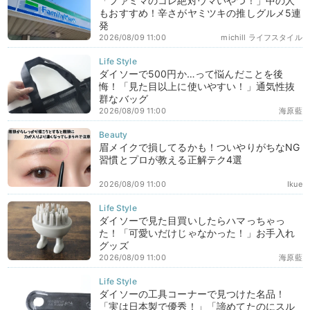
「ファミマのコレ絶対ウマいやつ！」中の人
もおすすめ！辛さがヤミツキの推しグルメ5連
発
2026/08/09 11:00
michill ライフスタイル
ダイソーで500円か…って悩んだことを後
悔！「見た目以上に使いやすい！」通気性抜
群なバッグ
2026/08/09 11:00
海原藍
眉メイクで損してるかも！ついやりがちなNG
習慣とプロが教える正解テク4選
2026/08/09 11:00
Ikue
ダイソーで見た目買いしたらハマっちゃっ
た！「可愛いだけじゃなかった！」お手入れ
グッズ
2026/08/09 11:00
海原藍
ダイソーの工具コーナーで見つけた名品！
「実は日本製で優秀！」「諦めてたのにスル