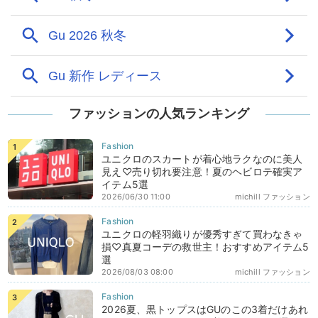
ファッションの人気ランキング
ユニクロのスカートが着心地ラクなのに美人
見え♡売り切れ要注意！夏のヘビロテ確実ア
イテム5選
2026/06/30 11:00
michill ファッション
ユニクロの軽羽織りが優秀すぎて買わなきゃ
損♡真夏コーデの救世主！おすすめアイテム5
選
2026/08/03 08:00
michill ファッション
2026夏、黒トップスはGUのこの3着だけあれ