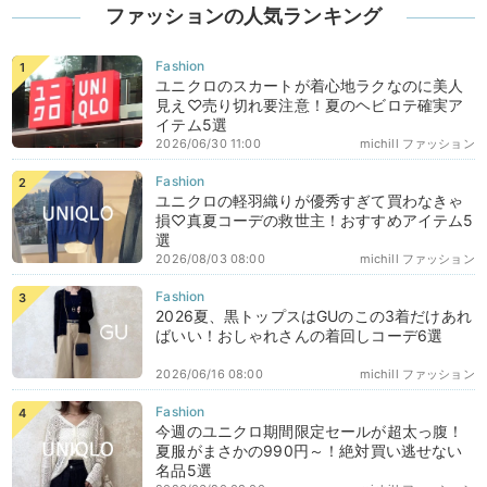
ファッションの人気ランキング
ユニクロのスカートが着心地ラクなのに美人
見え♡売り切れ要注意！夏のヘビロテ確実ア
イテム5選
2026/06/30 11:00
michill ファッション
ユニクロの軽羽織りが優秀すぎて買わなきゃ
損♡真夏コーデの救世主！おすすめアイテム5
選
2026/08/03 08:00
michill ファッション
2026夏、黒トップスはGUのこの3着だけあれ
ばいい！おしゃれさんの着回しコーデ6選
2026/06/16 08:00
michill ファッション
今週のユニクロ期間限定セールが超太っ腹！
夏服がまさかの990円～！絶対買い逃せない
名品5選