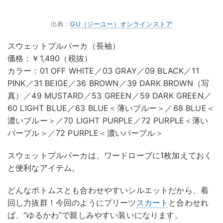
出典：
GU（ジーユー）オンラインストア
スウェットプルパーカ（長袖）
価格：￥1,490（税抜）
カラー：01 OFF WHITE／03 GRAY／09 BLACK／11
PINK／31 BEIGE／36 BROWN／39 DARK BROWN（写
真）／49 MUSTARD／53 GREEN／59 DARK GREEN／
60 LIGHT BLUE／63 BLUE＜薄いブルー＞／68 BLUE＜
濃いブルー＞／70 LIGHT PURPLE／72 PURPLE＜薄い
パープル＞／72 PURPLE＜濃いパープル＞
スウェットプルパーカは、ワードローブに1枚加えておく
と便利なアイテム。
どんなボトムスとも合わせやすいシルエットだから、着
回し力抜群！今回のようにプリーツ
スカート
と合わせれ
ば、“ゆるかわ”で親しみやすい装いになります。