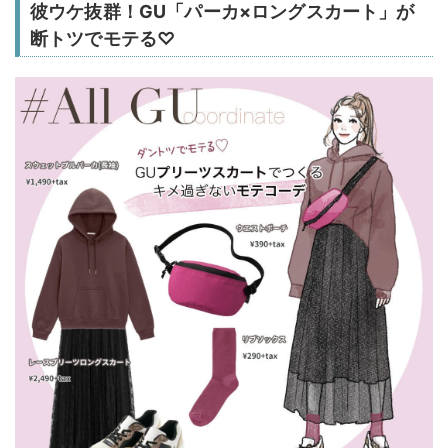
彼ウケ抜群！GU「パーカ×ロングスカート」が
断トツでモテる♡