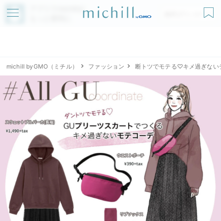
アプリでmichillが
無料ダウンロード
もっと便利に
michill byGMO（ミチル）
ファッション
断トツでモテる♡キメ過ぎない