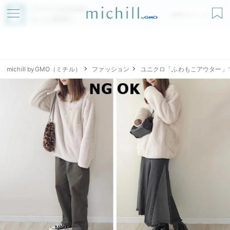
アプリでmichillが
無料ダウンロード
もっと便利に
michill byGMO（ミチル）
ファッション
ユニクロ「ふわもこアウター」