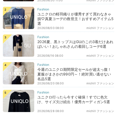
2026/06/30 11:00
michill ファッション
ユニクロの軽羽織りが優秀すぎて買わなきゃ
損♡真夏コーデの救世主！おすすめアイテム5
選
2026/08/03 08:00
michill ファッション
2026夏、黒トップスはGUのこの3着だけあれ
ばいい！おしゃれさんの着回しコーデ6選
2026/06/16 08:00
michill ファッション
今週のユニクロ期間限定セールが超太っ腹！
夏服がまさかの990円～！絶対買い逃せない
名品5選
2026/06/20 08:00
michill ファッション
ユニクロ行ったら今すぐ確保！すでに色欠
け、サイズ欠け続出！優秀カーディガン5選
2026/06/28 08:00
michill ファッション