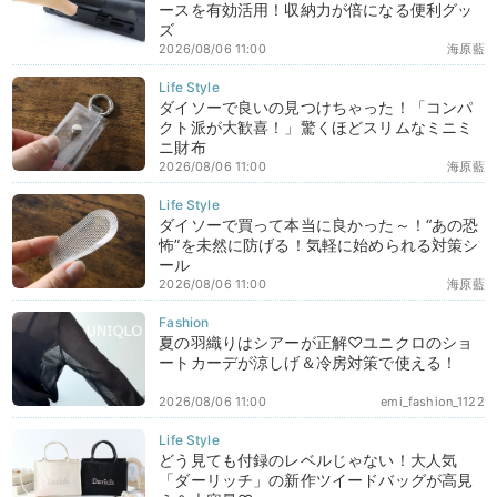
ースを有効活用！収納力が倍になる便利グッ
ズ
2026/08/06 11:00
海原藍
ダイソーで良いの見つけちゃった！「コンパ
クト派が大歓喜！」驚くほどスリムなミニミ
ニ財布
2026/08/06 11:00
海原藍
ダイソーで買って本当に良かった～！“あの恐
怖”を未然に防げる！気軽に始められる対策シ
ール
2026/08/06 11:00
海原藍
夏の羽織りはシアーが正解♡ユニクロのショ
ートカーデが涼しげ＆冷房対策で使える！
2026/08/06 11:00
emi_fashion_1122
どう見ても付録のレベルじゃない！大人気
「ダーリッチ」の新作ツイードバッグが高見