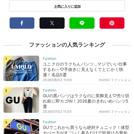
ファッションの人気ランキング
ユニクロのラクちんパンツ…マジでいい仕事
するわ～♡手抜きに見えなくてとにかく快
適！名品5選
2026/08/02 11:00
michill ファッション
GUの黒パンツはラクなのに美脚見え♡売り切
れ前に即カゴIN！2026夏のきれいめパンツ5
選
2026/07/02 11:00
michill ファッション
GUでこれから買うなら絶対チュニック！体型
カバー力がすごい！着るだけで垢抜ける最旬