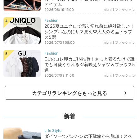
アイテム
2026/06/19 11:00
michill ファッション
2026夏ユニクロで売り切れ前に絶対欲しい！
シンプルなのにサマ見え♡大人の名品トップ
ス5選
2026/07/31 08:00
michill ファッション
GUのコレ即カゴIN推奨！さっと着るだけで誰
でも可愛くなれる♡着映えシャツ＆ブラウス5
選
2026/07/09 11:00
michill ファッション
カテゴリランキングをもっと見る
新着
ダイソーでパンパンの下駄箱から脱却！スペ