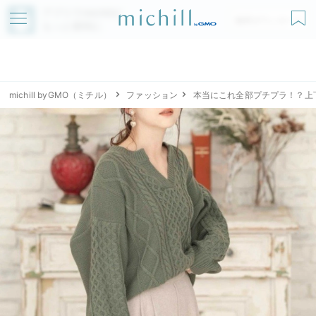
アプリでmichillが
無料ダウンロード
もっと便利に
michill byGMO（ミチル）
ファッション
本当にこれ全部プチプラ！？上