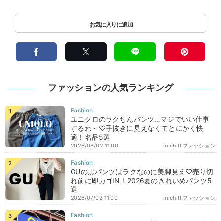
ファッションの人気ランキング
ユニクロのラクちんパンツ…マジでいい仕事
するわ～♡手抜きに見えなくてとにかく快
適！名品5選
2026/08/02 11:00
michill ファッション
GUの黒パンツはラクなのに美脚見え♡売り切
れ前に即カゴIN！2026夏のきれいめパンツ5
選
2026/07/02 11:00
michill ファッション