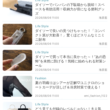
ダイソーでパンパンの下駄箱から脱却！スペ
ースを有効活用！収納力が倍になる便利グッ
ズ
2026/08/06 11:00
海原藍
ダイソーで良いの見つけちゃった！「コンパ
クト派が大歓喜！」驚くほどスリムなミニミ
ニ財布
2026/08/06 11:00
海原藍
ダイソーで買って本当に良かった～！“あの恐
怖”を未然に防げる！気軽に始められる対策シ
ール
2026/08/06 11:00
海原藍
夏の羽織りはシアーが正解♡ユニクロのショ
ートカーデが涼しげ＆冷房対策で使える！
2026/08/06 11:00
emi_fashion_1122
どう見ても付録のレベルじゃない！大人気