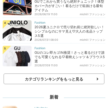
GUでこれから買うなら絶対チュニック！体型
カバー力がすごい！着るだけで垢抜ける最旬
アイテム
2026/06/19 11:00
michill ファッション
2026夏ユニクロで売り切れ前に絶対欲しい！
シンプルなのにサマ見え♡大人の名品トップ
ス5選
2026/07/31 08:00
michill ファッション
GUのコレ即カゴIN推奨！さっと着るだけで誰
でも可愛くなれる♡着映えシャツ＆ブラウス5
選
2026/07/09 11:00
michill ファッション
カテゴリランキングをもっと見る
新着