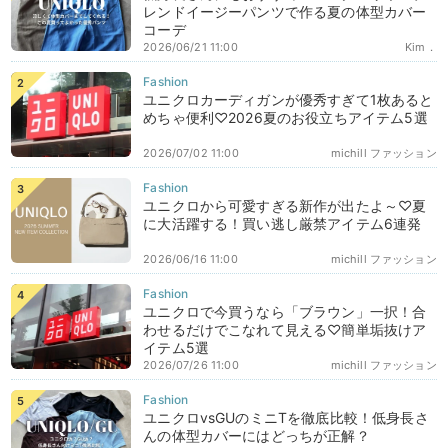
レンドイージーパンツで作る夏の体型カバー
コーデ
2026/06/21 11:00
Kim．
ユニクロカーディガンが優秀すぎて1枚あると
めちゃ便利♡2026夏のお役立ちアイテム5選
2026/07/02 11:00
michill ファッション
ユニクロから可愛すぎる新作が出たよ～♡夏
に大活躍する！買い逃し厳禁アイテム6連発
2026/06/16 11:00
michill ファッション
ユニクロで今買うなら「ブラウン」一択！合
わせるだけでこなれて見える♡簡単垢抜けア
イテム5選
2026/07/26 11:00
michill ファッション
ユニクロvsGUのミニTを徹底比較！低身長さ
んの体型カバーにはどっちが正解？