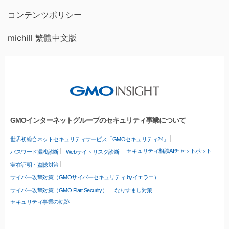
コンテンツポリシー
michill 繁體中文版
GMOインターネットグループのセキュリティ事業について
世界初総合ネットセキュリティサービス「GMOセキュリティ24」
セキュリティ相談AIチャットボット
パスワード漏洩診断
Webサイトリスク診断
実在証明・盗聴対策
サイバー攻撃対策（GMOサイバーセキュリティ byイエラエ）
サイバー攻撃対策（GMO Flatt Security）
なりすまし対策
セキュリティ事業の軌跡