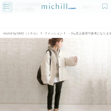
アプリでmichillが
無料ダウンロード
もっと便利に
michill byGMO（ミチル）
ファッション
－3㎏見え確実♡参考になりま