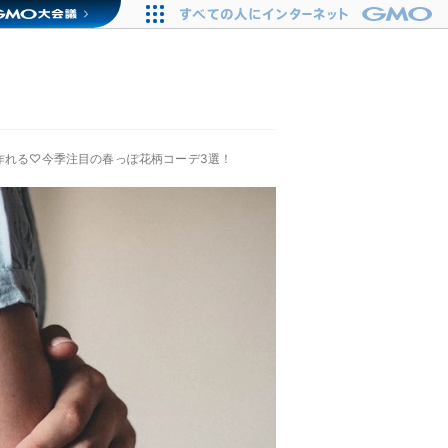
で作れる♡今季注目の春っぽ花柄コーデ3選！