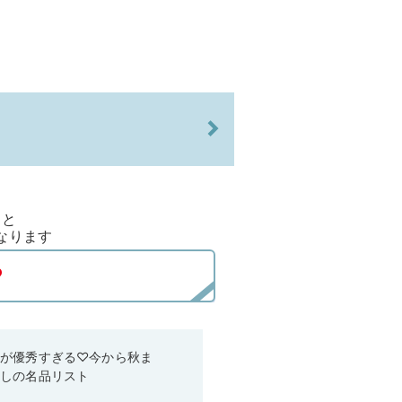
ると
なります
ムが優秀すぎる♡今から秋ま
なしの名品リスト