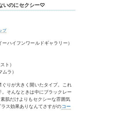
ないのにセクシー♡
ップ
ery （イーハイフンワールドギャラリー）
リスト）
マムラ）
襟ぐりが大きく開いたタイプ。これ
汗。そんなときは中にブラックレー
と素肌だけよりもセクシーな雰囲気
プラス効果ありなんてさすがの
コー