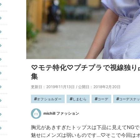
♡モテ特化♡プチプラで視線独り
集
更新日：2019年11月13日
/
公開日：2018年2月20日
オフショルダー
しまむら
コーデ
コーデスナ
michill ファッション
胸元があきすぎたトップスは下品に見えてNG
魅せにメンズは弱いものです…♡そこで今回は