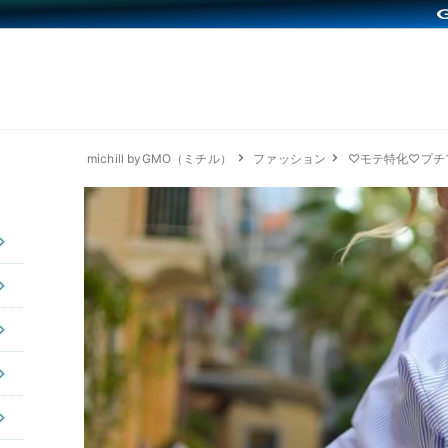
michill byGMO（ミチル）
ファッション
♡モテ特化♡プチ