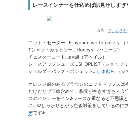
レースインナーを仕込めば肌見せしすぎ
出典：
コーデスナ
ニット・セーター…E hyphen world gall
Tシャツ・カットソー…Honeys （ハニーズ）
チェスターコート…avail（アベイル）
レースアップシューズ…SHOPLIST（ショップ
ショルダーバッグ・ポシェット…
しまむら
（シ
オレンジ感のあるブラウンのニットトップスは
だけだとブラ線含めて、胸元が空きすぎちゃう
スのインナーをイン♪レースが重なると不思議
に…♡しっかりとがら空き対策をしているのに
デ
です♪