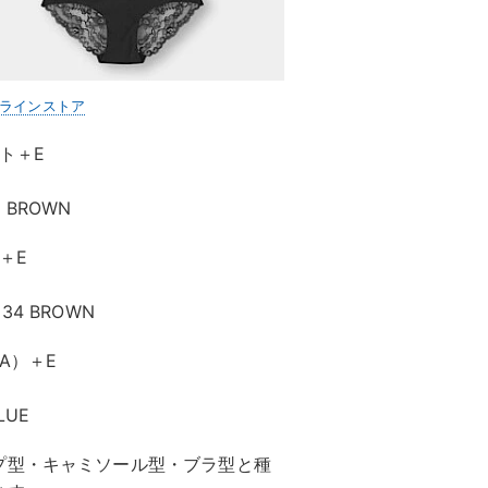
ンラインストア
ト＋E
 BROWN
＋E
34 BROWN
A）＋E
LUE
プ型・キャミソール型・ブラ型と種