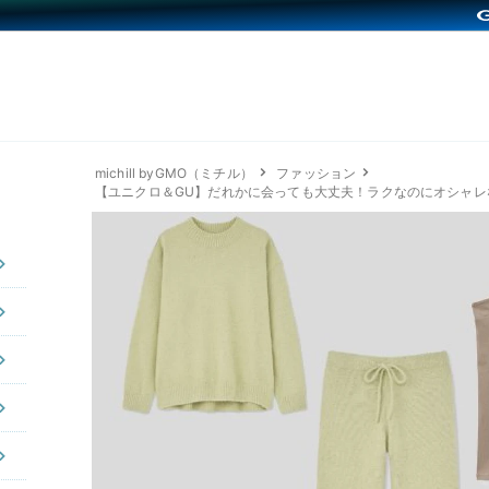
michill byGMO（ミチル）
ファッション
【ユニクロ＆GU】だれかに会っても大丈夫！ラクなのにオシャレな