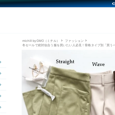
michill byGMO（ミチル）
ファッション
冬セールで絶対似合う服を買いたい人必見！骨格タイプ別「買う